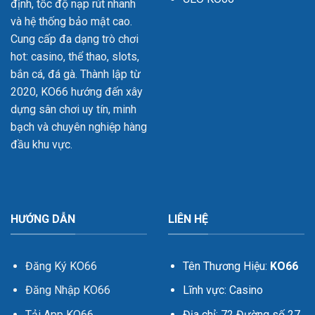
định, tốc độ nạp rút nhanh
và hệ thống bảo mật cao.
Cung cấp đa dạng trò chơi
hot: casino, thể thao, slots,
bắn cá, đá gà. Thành lập từ
2020, KO66 hướng đến xây
dựng sân chơi uy tín, minh
bạch và chuyên nghiệp hàng
đầu khu vực.
HƯỚNG DẪN
LIÊN HỆ
Đăng Ký KO66
Tên Thương Hiệu:
KO66
Đăng Nhập KO66
Lĩnh vực: Casino
Tải App KO66
Địa chỉ: 72 Đường số 27,