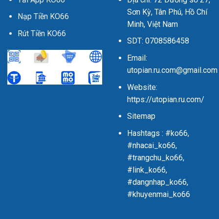
Sơn Kỳ, Tân Phú, Hồ Chí
Nạp Tiền KO66
Minh, Việt Nam
Rút Tiền KO66
SDT: 0708586458
Email:
utopian.ru.com@gmail.com
Website:
https://utopian.ru.com/
Sitemap
Hashtags : #ko66,
#nhacai_ko66,
#trangchu_ko66,
#link_ko66,
#dangnhap_ko66,
#khuyenmai_ko66