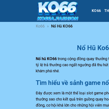
Bỏ
qua
KO66
TH
nội
dung
Ko66
»
Nổ Hũ KO66
Nổ Hũ Ko6
Nổ hũ KO66
trong cộng đồng quay thưởng tr
tỷ lệ trả thưởng cao ngất ngưởng đã thu hú
khám phá nhé.
Tìm hiểu về sảnh game n
Đây được xem là một thể loại slot game phổ
thưởng sao cho kết quả trên guồng quay hoà
đồng, cơ hội khá lớn cho những hội viên mu