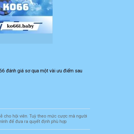
O66 đánh giá sơ qua một vài ưu điểm sau
 cho hội viên. Tuỳ theo mức cược mà người
mình để đưa ra quyết định phù hợp