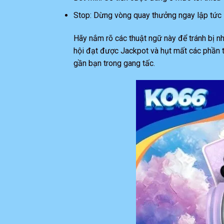
Stop: Dừng vòng quay thưởng ngay lập tức
Hãy nắm rõ các thuật ngữ này để tránh bị n
hội đạt được Jackpot và hụt mất các phần th
gần bạn trong gang tấc.