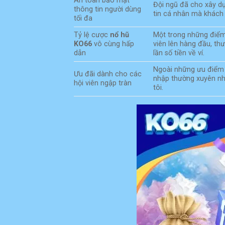
An toàn bảo mật
Đội ngũ đã cho xây dự
thông tin người dùng
tin cá nhân mà khách
tối đa
Tỷ lệ cược
nổ hũ
Một trong những điểm 
KO66
vô cùng hấp
viên lên hàng đầu, thư
dẫn
lần số tiền về ví.
Ngoài những ưu điểm k
Ưu đãi dành cho các
nhập thường xuyên nh
hội viên ngập tràn
tôi.