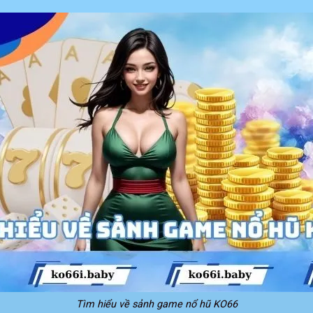
Tìm hiểu về sảnh game nổ hũ KO66