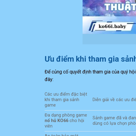
Ưu điểm khi tham gia sả
Để củng cố quyết định tham gia của quý hội
đây:
Các ưu điểm đặc biệt
khi tham gia sảnh
Diễn giải về các ưu đ
game
Đa dạng phòng game
Sảnh game đã và đang
nổ hũ KO66
cho hội
dùng có lựa chọn phòn
viên