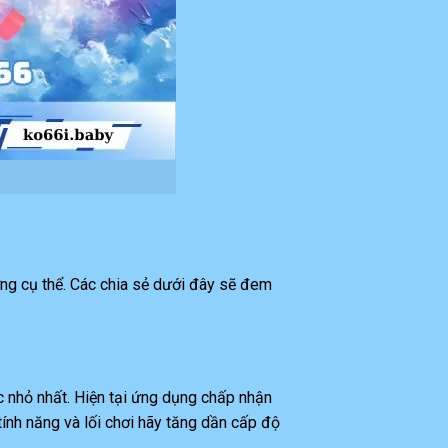
ởng cụ thể. Các chia sẻ dưới đây sẽ đem
 nhỏ nhất. Hiện tại ứng dụng chấp nhận
tính năng và lối chơi hãy tăng dần cấp độ