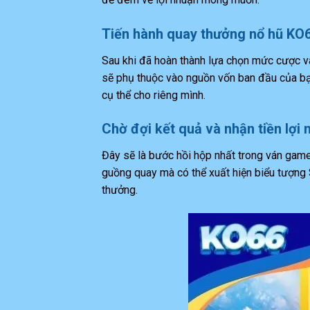
Tiến hành quay thưởng nổ hũ KO
Sau khi đã hoàn thành lựa chọn mức cược và
sẽ phụ thuộc vào nguồn vốn ban đầu của bạn
cụ thể cho riêng mình.
Chờ đợi kết quả và nhận tiền lợi 
Đây sẽ là bước hồi hộp nhất trong ván game
guồng quay mà có thể xuất hiện biểu tượng 
thưởng.