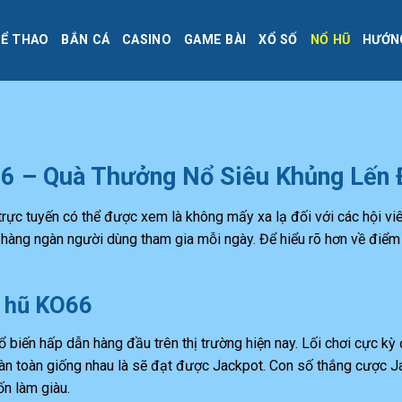
Ể THAO
BẮN CÁ
CASINO
GAME BÀI
XỔ SỐ
NỔ HŨ
HƯỚN
6 – Quà Thưởng Nổ Siêu Khủng Lến
ực tuyến có thể được xem là không mấy xa lạ đối với các hội viê
t hàng ngàn người dùng tham gia mỗi ngày. Để hiểu rõ hơn về điểm
ổ hũ KO66
 biến hấp dẫn hàng đầu trên thị trường hiện nay. Lối chơi cực kỳ
n toàn giống nhau là sẽ đạt được Jackpot. Con số thắng cược Jac
ốn làm giàu.