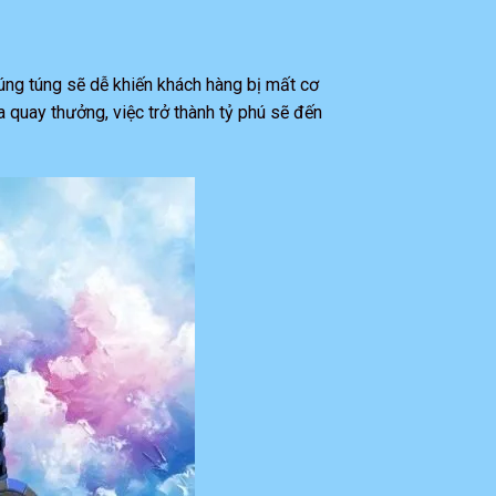
úng túng sẽ dễ khiến khách hàng bị mất cơ
 quay thưởng, việc trở thành tỷ phú sẽ đến