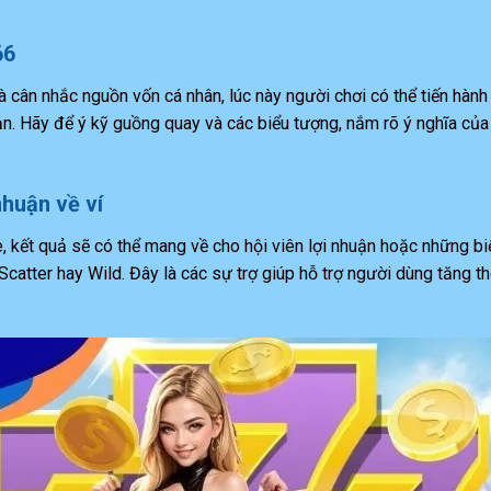
66
 cân nhắc nguồn vốn cá nhân, lúc này người chơi có thể tiến hành
. Hãy để ý kỹ guồng quay và các biểu tượng, nắm rõ ý nghĩa của 
nhuận về ví
, kết quả sẽ có thể mang về cho hội viên lợi nhuận hoặc những bi
Scatter hay Wild. Đây là các sự trợ giúp hỗ trợ người dùng tăng