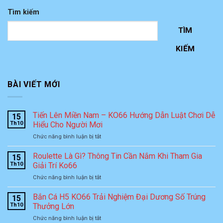
Tìm kiếm
TÌM
KIẾM
BÀI VIẾT MỚI
Tiến Lên Miền Nam – KO66 Hướng Dẫn Luật Chơi Dễ
15
Th10
Hiểu Cho Người Mơi
Chức năng bình luận bị tắt
ở
Tiến
Lên
Roulette Là Gì? Thông Tin Cần Nắm Khi Tham Gia
15
Miền
Th10
Giải Trí Ko66
Nam
Chức năng bình luận bị tắt
ở
–
Roulette
KO66
Là
Bắn Cá H5 KO66 Trải Nghiệm Đại Dương Số Trúng
Hướng
15
Gì?
Dẫn
Th10
Thưởng Lớn
Thông
Luật
Chức năng bình luận bị tắt
ở
Tin
Chơi