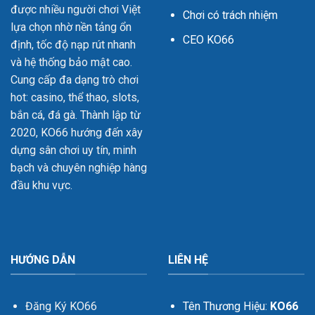
được nhiều người chơi Việt
Chơi có trách nhiệm
lựa chọn nhờ nền tảng ổn
CEO KO66
định, tốc độ nạp rút nhanh
và hệ thống bảo mật cao.
Cung cấp đa dạng trò chơi
hot: casino, thể thao, slots,
bắn cá, đá gà. Thành lập từ
2020, KO66 hướng đến xây
dựng sân chơi uy tín, minh
bạch và chuyên nghiệp hàng
đầu khu vực.
HƯỚNG DẪN
LIÊN HỆ
Đăng Ký KO66
Tên Thương Hiệu:
KO66