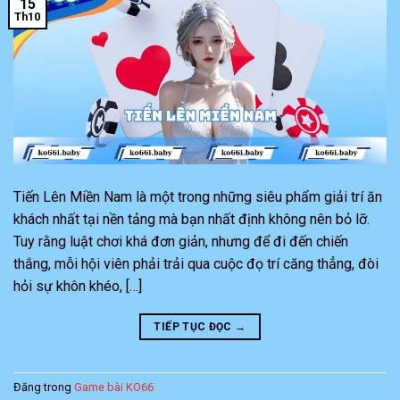
15
Th10
Tiến Lên Miền Nam là một trong những siêu phẩm giải trí ăn
khách nhất tại nền tảng mà bạn nhất định không nên bỏ lỡ.
Tuy rằng luật chơi khá đơn giản, nhưng để đi đến chiến
thắng, mỗi hội viên phải trải qua cuộc đọ trí căng thẳng, đòi
hỏi sự khôn khéo, […]
TIẾP TỤC ĐỌC
→
Đăng trong
Game bài KO66