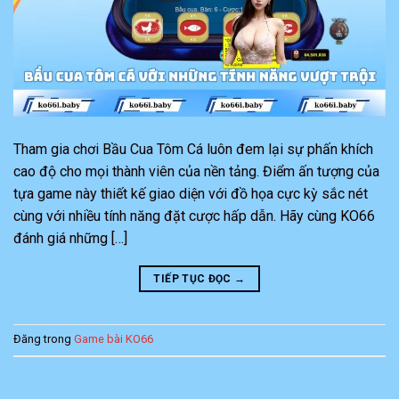
Tham gia chơi Bầu Cua Tôm Cá luôn đem lại sự phấn khích
cao độ cho mọi thành viên của nền tảng. Điểm ấn tượng của
tựa game này thiết kế giao diện với đồ họa cực kỳ sắc nét
cùng với nhiều tính năng đặt cược hấp dẫn. Hãy cùng KO66
đánh giá những […]
TIẾP TỤC ĐỌC
→
Đăng trong
Game bài KO66