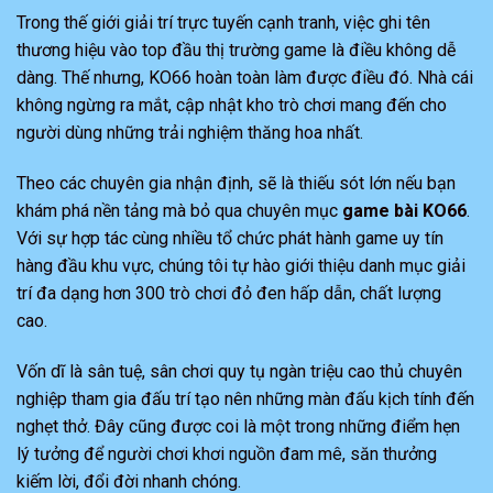
Trong thế giới giải trí trực tuyến cạnh tranh, việc ghi tên
thương hiệu vào top đầu thị trường game là điều không dễ
dàng. Thế nhưng, KO66 hoàn toàn làm được điều đó. Nhà cái
không ngừng ra mắt, cập nhật kho trò chơi mang đến cho
người dùng những trải nghiệm thăng hoa nhất.
Theo các chuyên gia nhận định, sẽ là thiếu sót lớn nếu bạn
khám phá nền tảng mà bỏ qua chuyên mục
game bài KO66
.
Với sự hợp tác cùng nhiều tổ chức phát hành game uy tín
hàng đầu khu vực, chúng tôi tự hào giới thiệu danh mục giải
trí đa dạng hơn 300 trò chơi đỏ đen hấp dẫn, chất lượng
cao.
Vốn dĩ là sân tuệ, sân chơi quy tụ ngàn triệu cao thủ chuyên
nghiệp tham gia đấu trí tạo nên những màn đấu kịch tính đến
nghẹt thở. Đây cũng được coi là một trong những điểm hẹn
lý tưởng để người chơi khơi nguồn đam mê, săn thưởng
kiếm lời, đổi đời nhanh chóng.