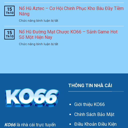
Bắn
Cần
Dễ
Cá
Nổ Hũ Aztec – Cơ Hội Chinh Phục Kho Báu Đầy Tiềm
Nắm
15
Hiểu
H5
Khi
Th10
Năng
Cho
KO66
Tham
Người
Chức năng bình luận bị tắt
ở
Trải
Gia
Mơi
Nổ
Nghiệm
Giải
Hũ
Nổ Hũ Đường Mạt Chược KO66 – Sảnh Game Hot
Đại
15
Trí
Aztec
Dương
Th10
Số Một Hiện Nay
Ko66
–
Số
Chức năng bình luận bị tắt
ở
Cơ
Trúng
Nổ
Hội
Thưởng
Hũ
Chinh
Lớn
Đường
Phục
Mạt
Kho
Chược
Báu
KO66
Đầy
–
Tiềm
Sảnh
Năng
THÔNG TIN NHÀ CÁI
Game
Hot
Số
Một
Giới thiệu KO66
Hiện
Nay
Chính Sách Bảo Mật
Điều Khoản Điều Kiện
KO66
là nhà cái trực tuyến