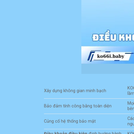
KO6
Xây dựng không gian minh bạch
lầm
Mọi
Bảo đảm tính công bằng toàn diện
bên
Các
Củng cố hệ thống bảo mật
ng
Điều khoản điều kiện
định hướng hành
KO6