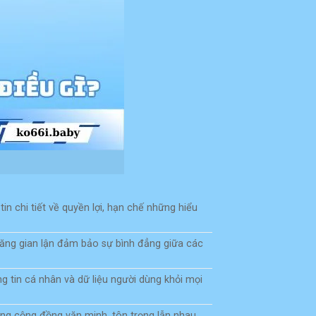
n chi tiết về quyền lợi, hạn chế những hiểu
năng gian lận đảm bảo sự bình đẳng giữa các
g tin cá nhân và dữ liệu người dùng khỏi mọi
g cộng đồng văn minh, tôn trọng lẫn nhau