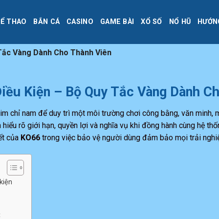
Ể THAO
BẮN CÁ
CASINO
GAME BÀI
XỔ SỐ
NỔ HŨ
HƯỚN
 Tắc Vàng Dành Cho Thành Viên
iều Kiện – Bộ Quy Tắc Vàng Dành C
m chỉ nam để duy trì một môi trường chơi công bằng, văn minh,
 hiểu rõ giới hạn, quyền lợi và nghĩa vụ khi đồng hành cùng hệ t
ết của
KO66
trong việc bảo vệ người dùng đảm bảo mọi trải nghi
kiện
t