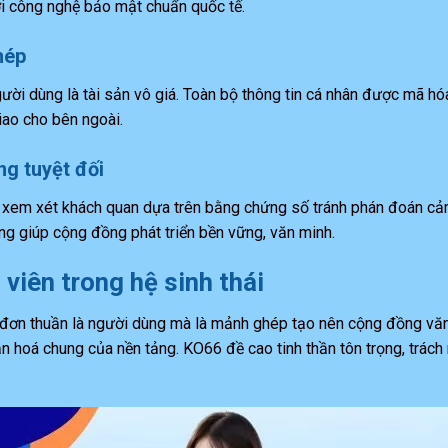
ởi công nghệ bảo mật chuẩn quốc tế.
hép
ời dùng là tài sản vô giá. Toàn bộ thông tin cá nhân được mã hóa
iao cho bên ngoài.
ng tuyệt đối
c xem xét khách quan dựa trên bằng chứng số tránh phán đoán cả
g giúp cộng đồng phát triển bền vững, văn minh.
viên trong hệ sinh thái
đơn thuần là người dùng mà là mảnh ghép tạo nên cộng đồng văn mi
 hoá chung của nền tảng. KO66 đề cao tinh thần tôn trọng, trách 