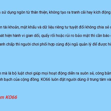
n sử dụng ngôn từ thân thiện, không tạo ra tranh cãi hay kích động 
in tài khoản, mật khẩu và dữ liệu riêng tư tuyệt đối không chia sẻ
át hiện hành vi gian dối, quấy rối hoặc rủi ro bảo mật thì cần báo 
tranh chấp thì người chơi phối hợp cùng đội ngũ quản lý để được 
 mà là bộ luật chơi giúp mọi hoạt động diễn ra suôn sẻ, công bằn
inh bạch của cộng đồng. KO66 luôn đặt người dùng ở trung tâm và 
iệm KO66