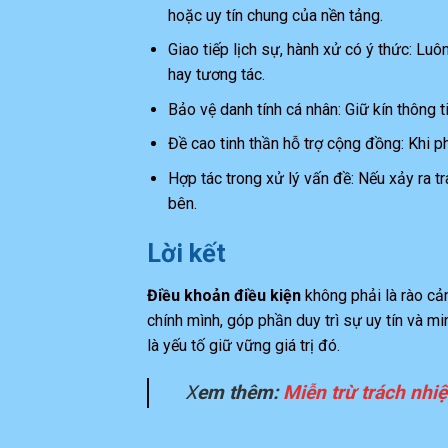
hoặc uy tín chung của nền tảng.
Giao tiếp lịch sự, hành xử có ý thức: Luô
hay tương tác.
Bảo vệ danh tính cá nhân: Giữ kín thông t
Đề cao tinh thần hỗ trợ cộng đồng: Khi ph
Hợp tác trong xử lý vấn đề: Nếu xảy ra 
bên.
Lời kết
Điều khoản điều kiện
không phải là rào cản
chính mình, góp phần duy trì sự uy tín và m
là yếu tố giữ vững giá trị đó.
X
em thêm:
Miễn trừ trách nh