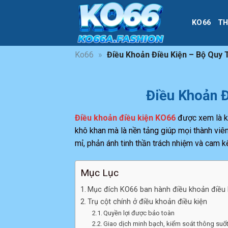
Bỏ
qua
KO66
TH
nội
dung
Ko66
»
Điều Khoản Điều Kiện – Bộ Quy
Điều Khoản Đ
Điều khoản điều kiện KO66
được xem là ki
khô khan mà là nền tảng giúp mọi thành viên
mỉ, phản ánh tinh thần trách nhiệm và cam k
Mục Lục
Mục đích KO66 ban hành điều khoản điều 
Trụ cột chính ở điều khoản điều kiện
Quyền lợi được bảo toàn
Giao dịch minh bạch, kiểm soát thông suố