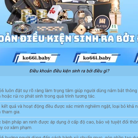
Điều khoản điều kiện sinh ra bởi điều gì?
6 luôn đặt sự rõ ràng làm trọng tâm giúp người dùng nắm bắt thông ti
 hoặc rủi ro phát sinh trong quá trình tương tác.
 kết quả và hoạt động đều được xác minh nghiêm ngặt, loại bỏ khả 
 tham gia.
 biện pháp an ninh được áp dụng ở cấp độ cao, bảo vệ tuyệt đối thôn
uy cơ xâm phạm.
6 hướng người dùng đến cách hành xử chuẩn mực, góp phần tạo dựn