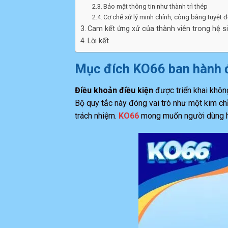
Bảo mật thông tin như thành trì thép
Cơ chế xử lý minh chính, công bằng tuyệt đ
Cam kết ứng xử của thành viên trong hệ si
Lời kết
Mục đích KO66 ban hành đ
Điều khoản điều kiện
được triển khai không
Bộ quy tắc này đóng vai trò như một kim ch
trách nhiệm.
KO66
mong muốn người dùng hiểu