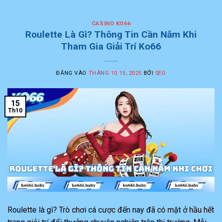
CASINO KO66
Roulette Là Gì? Thông Tin Cần Nắm Khi
Tham Gia Giải Trí Ko66
ĐĂNG VÀO
THÁNG 10 15, 2025
BỞI
SEO
15
Th10
Roulette là gì? Trò chơi cá cược đến nay đã có mặt ở hầu hết