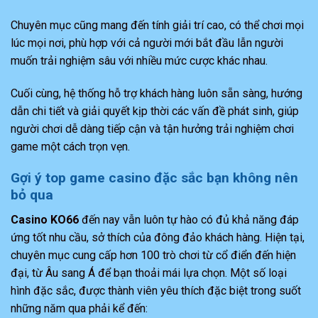
Chuyên mục cũng mang đến tính giải trí cao, có thể chơi mọi
lúc mọi nơi, phù hợp với cả người mới bắt đầu lẫn người
muốn trải nghiệm sâu với nhiều mức cược khác nhau.
Cuối cùng, hệ thống hỗ trợ khách hàng luôn sẵn sàng, hướng
dẫn chi tiết và giải quyết kịp thời các vấn đề phát sinh, giúp
người chơi dễ dàng tiếp cận và tận hưởng trải nghiệm chơi
game một cách trọn vẹn.
Gợi ý top game casino đặc sắc bạn không nên
bỏ qua
Casino KO66
đến nay vẫn luôn tự hào có đủ khả năng đáp
ứng tốt nhu cầu, sở thích của đông đảo khách hàng. Hiện tại,
chuyên mục cung cấp hơn 100 trò chơi từ cổ điển đến hiện
đại, từ Âu sang Á để bạn thoải mái lựa chọn. Một số loại
hình đặc sắc, được thành viên yêu thích đặc biệt trong suốt
những năm qua phải kể đến: