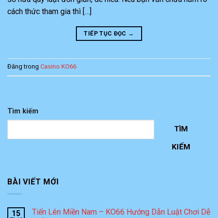
cách thức tham gia thì […]
TIẾP TỤC ĐỌC
→
Đăng trong
Casino KO66
Tìm kiếm
TÌM
KIẾM
BÀI VIẾT MỚI
Tiến Lên Miền Nam – KO66 Hướng Dẫn Luật Chơi Dễ
15