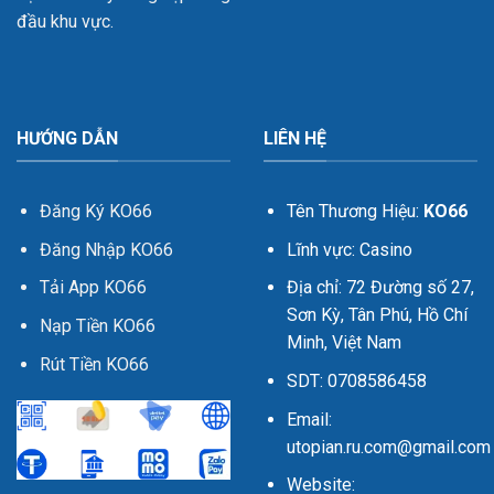
đầu khu vực.
HƯỚNG DẪN
LIÊN HỆ
Đăng Ký KO66
Tên Thương Hiệu:
KO66
Đăng Nhập KO66
Lĩnh vực: Casino
Tải App KO66
Địa chỉ: 72 Đường số 27,
Sơn Kỳ, Tân Phú, Hồ Chí
Nạp Tiền KO66
Minh, Việt Nam
Rút Tiền KO66
SDT: 0708586458
Email:
utopian.ru.com@gmail.com
Website: