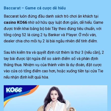
Baccarat – Game cá cược dễ hiểu
Baccarat luôn đứng đầu danh sách trò chơi ăn khách tại
casino KO66
nhờ sở hữu quy luật đơn giản, dễ hiểu. Game
được triển khai bằng bộ bài Tây theo đúng tiêu chuẩn, với
tổng cộng 52 lá cùng 2 tụ Banker và Player. Ở mỗi ván,
dealer chia cho mỗi tụ 2 lá bài ngẫu nhiên để tính điểm.
Sau khi kiểm tra và quyết định rút thêm lá thứ 3 (nếu cần), 2
tay bài được lật ngửa để so sánh điểm số và phân định
thắng thua. Nhiệm vụ của thành viên là dự đoán, đặt cược
vào cửa có tổng điểm cao hơn, hoặc xuống tiền tại cửa Tie
nếu nhận định kết quả hòa.