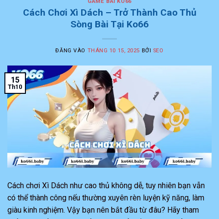
GAME BÀI KO66
Cách Chơi Xì Dách – Trở Thành Cao Thủ
Sòng Bài Tại Ko66
ĐĂNG VÀO
THÁNG 10 15, 2025
BỞI
SEO
15
Th10
Cách chơi Xì Dách như cao thủ không dễ, tuy nhiên bạn vẫn
có thể thành công nếu thường xuyên rèn luyện kỹ năng, làm
giàu kinh nghiệm. Vậy bạn nên bắt đầu từ đâu? Hãy tham