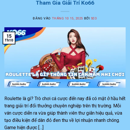
Tham Gia Giải Trí Ko66
ĐĂNG VÀO
THÁNG 10 15, 2025
BỞI
SEO
15
Th10
Roulette là gì? Trò chơi cá cược đến nay đã có mặt ở hầu hết
trang giải trí đổi thưởng chuyên nghiệp trên thị trường. Mỗi
ván cược diễn ra vừa giúp thành viên thư giãn hiệu quả, vừa
tạo điều kiện để dân đỏ đen thu về lợi nhuận nhanh chóng.
Game hiện được […]