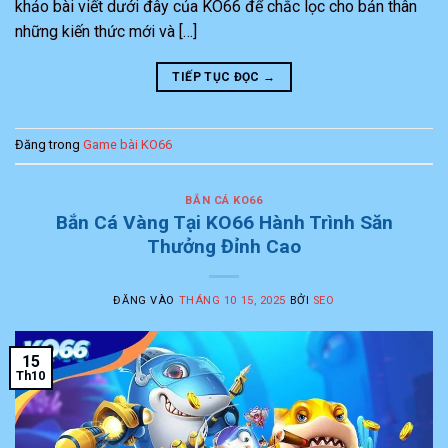
khảo bài viết dưới đây của KO66 để chắc lọc cho bản thân
những kiến thức mới và […]
TIẾP TỤC ĐỌC
→
Đăng trong
Game bài KO66
BẮN CÁ KO66
Bắn Cá Vàng Tại KO66 Hành Trình Săn
Thưởng Đỉnh Cao
ĐĂNG VÀO
THÁNG 10 15, 2025
BỞI
SEO
15
Th10