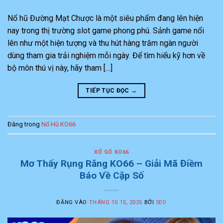
Nổ hũ Đường Mạt Chược là một siêu phẩm đang lên hiện
nay trong thị trường slot game phong phú. Sảnh game nổi
lên như một hiện tượng và thu hút hàng trăm ngàn người
dùng tham gia trải nghiệm mỗi ngày. Để tìm hiểu kỹ hơn về
bộ môn thú vị này, hãy tham […]
TIẾP TỤC ĐỌC
→
Đăng trong
Nổ Hũ KO66
XỔ SỐ KO66
Mơ Thấy Rụng Răng KO66 – Giải Mã Điềm
Báo Về Cặp Số
ĐĂNG VÀO
THÁNG 10 15, 2025
BỞI
SEO