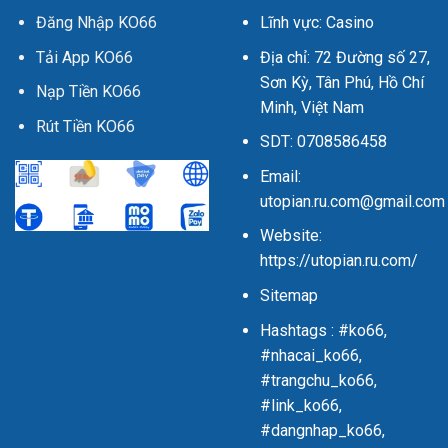
Đăng Nhập KO66
Lĩnh vực: Casino
Tải App KO66
Địa chỉ: 72 Đường số 27,
Sơn Kỳ, Tân Phú, Hồ Chí
Nạp Tiền KO66
Minh, Việt Nam
Rút Tiền KO66
SDT: 0708586458
Email:
utopian.ru.com@gmail.com
Website:
https://utopian.ru.com/
Sitemap
Hashtags : #ko66,
#nhacai_ko66,
#trangchu_ko66,
#link_ko66,
#dangnhap_ko66,