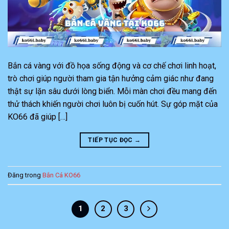
Bắn cá vàng với đồ họa sống động và cơ chế chơi linh hoạt,
trò chơi giúp người tham gia tận hưởng cảm giác như đang
thật sự lặn sâu dưới lòng biển. Mỗi màn chơi đều mang đến
thử thách khiến người chơi luôn bị cuốn hút. Sự góp mặt của
KO66 đã giúp […]
TIẾP TỤC ĐỌC
→
Đăng trong
Bắn Cá KO66
1
2
3