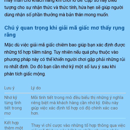
may mắn cho khách hàng khi chơi lô đề. Cặp số này biểu
tượng cho sự nhận thức và thức tính, hứa hẹn sẽ giúp người
dùng nhận số phần thưởng mà bản thân mong muốn.
Chú ý quan trọng khi giải mã giấc mơ thấy rụng
răng
Mặc dù việc giải mã giấc chiêm bao giúp bạn xác định được
những tổ hợp tiềm năng. Tuy nhiên nếu quá phụ thuộc vào
phương pháp này có thể khiến người chơi gặp phải những rủi
ro nhất định. Do đó bạn cần nhớ kỹ một số lưu ý sau khi
phân tích giấc mộng.
Lưu ý
Lý do
Nhớ kỹ
Mỗi tình tiết trong mô đều biểu thị những ý nghĩa
từng tình
riêng biệt mà khách hàng cần nhớ kỹ. Điều này
tiết trong
giúp việc xác định tổ hợp có độ chính xác cao
mơ
hơn.
Kết hợp
Thay vì chỉ cược vào những tổ hợp thông qua việc
thêm một