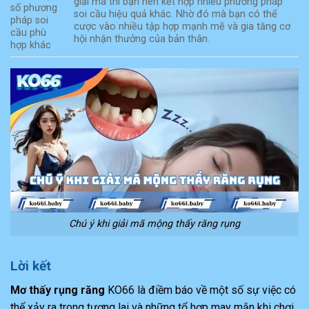
giải mã thì bạn nên kết hợp nhiều phương pháp
số phương
soi cầu hiệu quả khác. Nhờ đó mà bạn có thể
pháp soi
cược vào nhiều tập hợp mạnh mẽ và gia tăng cơ
cầu phù
hội nhận thưởng của bản thân.
hợp khác
Chú ý khi giải mã mộng thấy răng rụng
Lời kết
Mơ thấy rụng răng
KO66 là điềm báo về một số sự việc có
thể xảy ra trong tương lai và những tổ hợp may mắn khi chơi