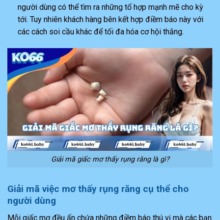
người dùng có thể tìm ra những tổ hợp mạnh mẽ cho kỳ
tới. Tuy nhiên khách hàng bên kết hợp điềm báo này với
các cách soi cầu khác để tối đa hóa cơ hội thắng.
Giải mã giấc mơ thấy rụng răng là gì?
Giải mã việc mơ thấy rụng răng cụ thể cho
người dùng
Mỗi giấc mơ đều ẩn chứa những điềm báo thú vị mà các bạn