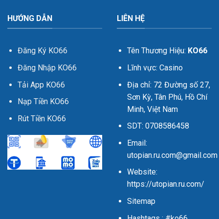
HƯỚNG DẪN
LIÊN HỆ
Đăng Ký KO66
Tên Thương Hiệu:
KO66
Đăng Nhập KO66
Lĩnh vực: Casino
Tải App KO66
Địa chỉ: 72 Đường số 27,
Sơn Kỳ, Tân Phú, Hồ Chí
Nạp Tiền KO66
Minh, Việt Nam
Rút Tiền KO66
SDT: 0708586458
Email:
utopian.ru.com@gmail.com
Website:
https://utopian.ru.com/
Sitemap
Hashtags : #ko66,