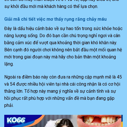
sự khởi đầu mới mà khách hàng có thể lựa chọn.
Giải mã chi tiết việc mơ thấy rụng răng chảy máu
Đây là dấu hiệu cảnh báo về sự hao tổn trong sức khỏe hoặc
năng lượng sống. Do đó bạn cần chú trọng nghỉ ngơi và cân
bằng cảm xúc để vượt qua khoảng thời gian khó khăn này.
Bên cạnh đó người chơi không nên bắt đầu một mối quan hệ
mới trong giai đoạn này mà hãy cho bản thân một khoảng
lặng.
Ngoài ra điềm báo này còn đưa ra những cặp mạnh mẽ là 45
và 54 được nhiều hội viên tại nhà cái công nhận là có cơ hội
thắng lớn. Tổ hợp này mang ý nghĩa về sự cảnh tỉnh và sự
hồi phục rất phù hợp với những vấn đề mà bạn đang gặp
phải.