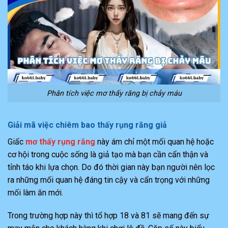
Phân tích việc mơ thấy răng bị chảy máu
Giải mã việc chiêm bao thấy rụng răng giả
Giấc
mơ thấy rụng răng
này ám chỉ một mối quan hệ hoặc
cơ hội trong cuộc sống là giả tạo mà bạn cần cẩn thận và
tỉnh táo khi lựa chọn. Do đó thời gian này bạn người nên lọc
ra những mối quan hệ đáng tin cậy và cẩn trọng với những
mối làm ăn mới.
Trong trường hợp này thì tổ hợp 18 và 81 sẽ mang đến sự