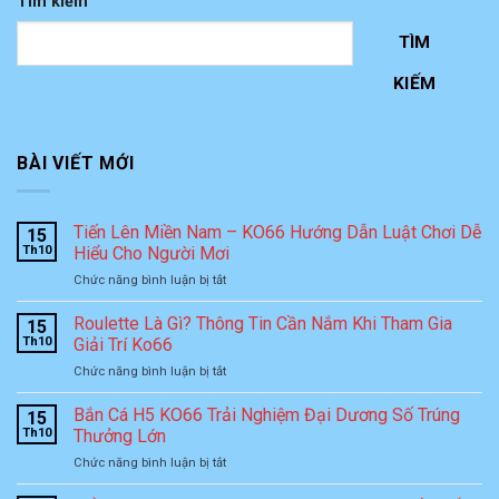
Tìm kiếm
TÌM
KIẾM
BÀI VIẾT MỚI
Tiến Lên Miền Nam – KO66 Hướng Dẫn Luật Chơi Dễ
15
Th10
Hiểu Cho Người Mơi
Chức năng bình luận bị tắt
ở
Tiến
Lên
Roulette Là Gì? Thông Tin Cần Nắm Khi Tham Gia
15
Miền
Th10
Giải Trí Ko66
Nam
Chức năng bình luận bị tắt
ở
–
Roulette
KO66
Là
Bắn Cá H5 KO66 Trải Nghiệm Đại Dương Số Trúng
Hướng
15
Gì?
Dẫn
Th10
Thưởng Lớn
Thông
Luật
Chức năng bình luận bị tắt
ở
Tin
Chơi
Bắn
Cần
Dễ