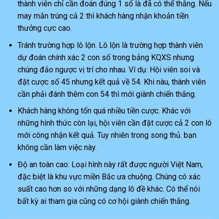
thành viên chỉ cần đoán đúng 1 số là đã có thể thắng. Nếu
may mắn trúng cả 2 thì khách hàng nhận khoản tiền
thưởng cực cao.
Tránh trường hợp lô lộn. Lô lộn là trường hợp thành viên
dự đoán chính xác 2 con số trong bảng KQXS nhưng
chúng đảo ngược vị trí cho nhau. Ví dụ: Hội viên soi và
đặt cược số 45 nhưng kết quả về 54. Khi nàu, thành viên
cần phải đánh thêm con 54 thì mới giành chiến thắng.
Khách hàng không tốn quá nhiều tiền cược. Khác với
những hình thức còn lại, hội viên cần đặt cược cả 2 con lô
mới công nhận kết quả. Tuy nhiên trong song thủ. bạn
không cần làm việc này.
Độ an toàn cao: Loại hình này rất được người Việt Nam,
đặc biệt là khu vực miền Bắc ưa chuộng. Chúng có xác
suất cao hơn so với những dạng lô đề khác. Có thể nói
bất kỳ ai tham gia cũng có cơ hội giành chiến thắng.