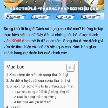
Song thủ lô là gì?
Cách sử dụng như thế nào? Những bí kíp
thực hiện hiệu quả? Đây đều là những câu hỏi được thành
viên
KO66
đam mê lô đề quan tâm. Song thủ được đánh giá
vừa dễ thực hiện vừa có độ hiệu quả cao, đảm bảo giúp
khách hàng dự đoán kết quả chính xác.
Mục Lục
Khái niệm dễ hiểu về song thủ lô là gì
Ưu điểm tuyệt vời của song thủ lô là gì
Bí kíp chơi song thủ lô là gì hiệu quả nhất
Soi cầu song thủ lô là gì bằng tổng đề
Nuôi lô song thủ theo khung
Bắt dựa vào giải nhất nhì
Lời kết