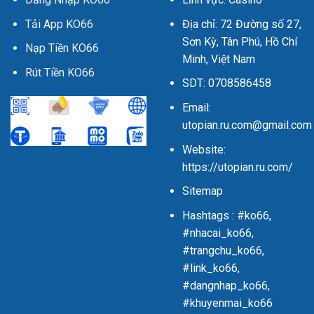
Tải App KO66
Địa chỉ: 72 Đường số 27,
Sơn Kỳ, Tân Phú, Hồ Chí
Nạp Tiền KO66
Minh, Việt Nam
Rút Tiền KO66
SDT: 0708586458
Email:
utopian.ru.com@gmail.com
Website:
https://utopian.ru.com/
Sitemap
Hashtags : #ko66,
#nhacai_ko66,
#trangchu_ko66,
#link_ko66,
#dangnhap_ko66,
#khuyenmai_ko66