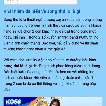
Khái niệm dễ hiểu về song thủ lô là gì
Song thủ lô là thuật ngữ thường xuyên xuất hiện trong những
màn soi cầu lô đề. Đây là hình thức cá cược xổ số mà khách
hàng sẽ lựa chọn 2 con khác nhau để đặt trong cùng một
ngày. Chỉ cần 1 trong 2 số xuất hiện trên bảng KQXS thì hội
viên giành chiến thắng. Đặc biệt, nếu cả 2 cùng về thì phần
thưởng khách hàng nhận được gấp đôi.
Với cách chơi cực kỳ độc đáo cùng mức thưởng hậu hĩnh,
song thủ lô là gì
dễ dàng chinh phục hàng triệu khách hàng.
Đặc biệt luật của song thủ dễ hiểu hơn so với những loại
hình soi cầu khác. Hội viên chỉ cần dự đoán chính xác 1
trong 2 con là đã có thể thắng và nhận khoản thưởng hấp
dẫn.