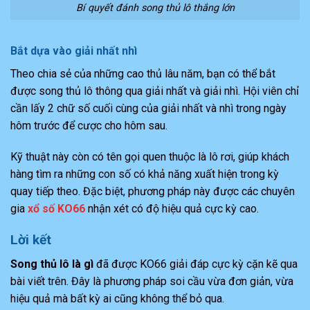
Bí quyết đánh song thủ lô thắng lớn
Bắt dựa vào giải nhất nhì
Theo chia sẻ của những cao thủ lâu năm, bạn có thể bắt
được song thủ lô thông qua giải nhất và giải nhì. Hội viên chỉ
cần lấy 2 chữ số cuối cùng của giải nhất và nhì trong ngày
hôm trước để cược cho hôm sau.
Kỹ thuật này còn có tên gọi quen thuộc là lô rơi, giúp khách
hàng tìm ra những con số có khả năng xuất hiện trong kỳ
quay tiếp theo. Đặc biệt, phương pháp này được các chuyên
gia
xổ số KO66
nhận xét có độ hiệu quả cực kỳ cao.
Lời kết
Song thủ lô là gì
đã được KO66 giải đáp cực kỳ cặn kẽ qua
bài viết trên. Đây là phương pháp soi cầu vừa đơn giản, vừa
hiệu quả mà bất kỳ ai cũng không thể bỏ qua.