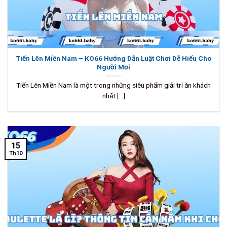
Tiến Lên Miền Nam – KO66 Hướng Dẫn Luật Chơi Dễ Hiểu Cho
Người Mơi
Tiến Lên Miền Nam là một trong những siêu phẩm giải trí ăn khách
nhất [...]
15
Th10