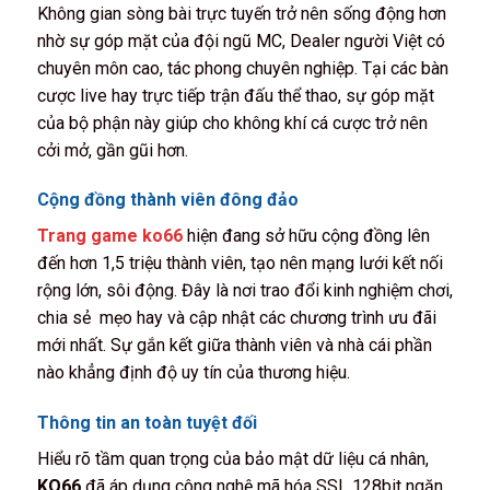
Không gian sòng bài trực tuyến trở nên sống động hơn
nhờ sự góp mặt của đội ngũ MC, Dealer người Việt có
chuyên môn cao, tác phong chuyên nghiệp. Tại các bàn
cược live hay trực tiếp trận đấu thể thao, sự góp mặt
của bộ phận này giúp cho không khí cá cược trở nên
cởi mở, gần gũi hơn.
Cộng đồng thành viên đông đảo
Trang game ko66
hiện đang sở hữu cộng đồng lên
đến hơn 1,5 triệu thành viên, tạo nên mạng lưới kết nối
rộng lớn, sôi động. Đây là nơi trao đổi kinh nghiệm chơi,
chia sẻ mẹo hay và cập nhật các chương trình ưu đãi
mới nhất. Sự gắn kết giữa thành viên và nhà cái phần
nào khẳng định độ uy tín của thương hiệu.
Thông tin an toàn tuyệt đối
Hiểu rõ tầm quan trọng của bảo mật dữ liệu cá nhân,
KO66
đã áp dụng công nghệ mã hóa SSL 128bit ngăn