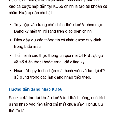
kèo cá cược hấp dẫn tại KO66 chính là tạo tài khoản cá
nhân. Hướng dẫn chi tiết:
Truy cập vào trang chủ chính thức ko66
, chọn mục
Đăng ký hiển thị rõ ràng trên giao diện chính.
Điền đầy đủ các thông tin cá nhân được quy định
trong biểu mẫu.
Tiến hành xác thực thông tin qua mã OTP được gửi
về số điện thoại hoặc email đã đăng ký.
Hoàn tất quy trình, nhận mã thành viên và lưu lại để
sử dụng trong các lần đăng nhập tiếp theo.
Hướng dẫn đăng nhập KO66
Sau khi đã tạo tài khoản ko66 bet thành công, quá trình
đăng nhập vào nền tảng chỉ mất chưa đầy 1 phút. Cụ
thể đó là: