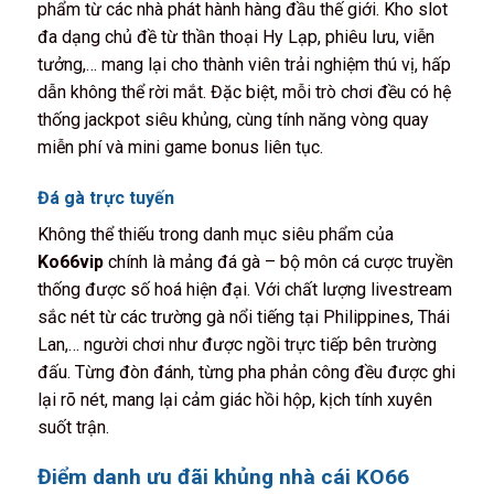
phẩm từ các nhà phát hành hàng đầu thế giới. Kho slot
đa dạng chủ đề từ thần thoại Hy Lạp, phiêu lưu, viễn
tưởng,… mang lại cho thành viên trải nghiệm thú vị, hấp
dẫn không thể rời mắt. Đặc biệt, mỗi trò chơi đều có hệ
thống jackpot siêu khủng, cùng tính năng vòng quay
miễn phí và mini game bonus liên tục.
Đá gà trực tuyến
Không thể thiếu trong danh mục siêu phẩm của
Ko66vip
chính là mảng đá gà – bộ môn cá cược truyền
thống được số hoá hiện đại. Với chất lượng livestream
sắc nét từ các trường gà nổi tiếng tại Philippines, Thái
Lan,… người chơi như được ngồi trực tiếp bên trường
đấu. Từng đòn đánh, từng pha phản công đều được ghi
lại rõ nét, mang lại cảm giác hồi hộp, kịch tính xuyên
suốt trận.
Điểm danh ưu đãi khủng nhà cái KO66