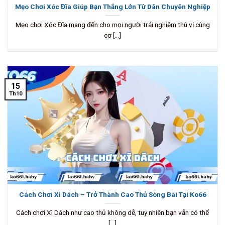
Mẹo Chơi Xóc Đĩa Giúp Bạn Thắng Lớn Từ Dân Chuyên Nghiệp
Mẹo chơi Xóc Đĩa mang đến cho mọi người trải nghiệm thú vị cùng
cơ [...]
15
Th10
Cách Chơi Xì Dách – Trở Thành Cao Thủ Sòng Bài Tại Ko66
Cách chơi Xì Dách như cao thủ không dễ, tuy nhiên bạn vẫn có thể
[...]