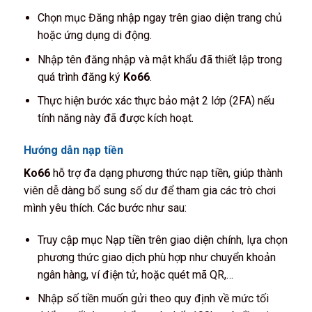
Chọn mục Đăng nhập ngay trên giao diện trang chủ
hoặc ứng dụng di động.
Nhập tên đăng nhập và mật khẩu đã thiết lập trong
quá trình đăng ký
Ko66
.
Thực hiện bước xác thực bảo mật 2 lớp (2FA) nếu
tính năng này đã được kích hoạt.
Hướng dẫn nạp tiền
Ko66
hỗ trợ đa dạng phương thức nạp tiền, giúp thành
viên dễ dàng bổ sung số dư để tham gia các trò chơi
mình yêu thích. Các bước như sau:
Truy cập mục Nạp tiền trên giao diện chính, lựa chọn
phương thức giao dịch phù hợp như chuyển khoản
ngân hàng, ví điện tử, hoặc quét mã QR,…
Nhập số tiền muốn gửi theo quy định về mức tối