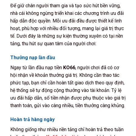
Để giữ chân người tham gia và tạo sức hút bền vững,
nhà cái không ngừng triển khai các chương trình ưu đãi
hấp dẫn độc quyền. Mỗi ưu đãi đều được thiết kế linh
hoạt, phù hợp với nhiều đối tượng, mang lại giá trị thực
tế. Dưới đây là những sự kiện thường xuyên có tại nền
tảng, thu hút sự quan tâm của người chơi:
Thưởng nạp lần đầu
Ngay từ lần đầu nạp tiền
KO66
, người chơi đã có cơ
hội nhận về khoản thưởng giá trị. Không cần thao tác
phức tạp, bạn chỉ cần hoàn tất giao dịch theo quy định,
hệ thống sẽ tự động cộng thưởng vào tài khoản. Tỷ lệ
ưu đãi hấp dẫn, số tiền nhận được phụ thuộc vào giá trị
thanh toán, gửi vào càng nhiều, tiền thưởng càng khủng.
Hoàn trả hàng ngày
Không giống như nhiều nền tảng chỉ hoàn trả theo tuần