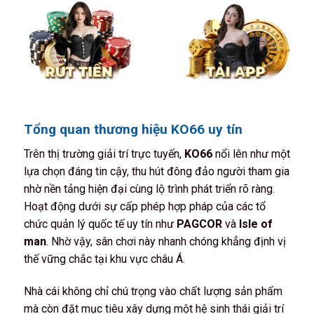
Tổng quan thương hiệu KO66 uy tín
Trên thị trường giải trí trực tuyến,
KO66
nổi lên như một
lựa chọn đáng tin cậy, thu hút đông đảo người tham gia
nhờ nền tảng hiện đại cùng lộ trình phát triển rõ ràng.
Hoạt động dưới sự cấp phép hợp pháp của các tổ
chức quản lý quốc tế uy tín như
PAGCOR
và
Isle of
man
. Nhờ vậy, sân chơi này nhanh chóng khẳng định vị
thế vững chắc tại khu vực châu Á.
Nhà cái không chỉ chú trọng vào chất lượng sản phẩm
mà còn đặt mục tiêu xây dựng một hệ sinh thái giải trí