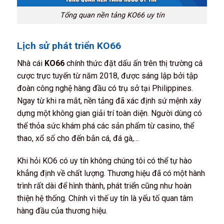
Tổng quan nền tảng KO66 uy tín
Lịch sử phát triển KO66
Nhà cái
KO66
chính thức đặt dấu ấn trên thị trường cá
cược trực tuyến từ năm 2018, được sáng lập bởi tập
đoàn công nghệ hàng đầu có trụ sở tại Philippines.
Ngay từ khi ra mắt, nền tảng đã xác định sứ mệnh xây
dựng một không gian giải trí toàn diện. Người dùng có
thể thỏa sức khám phá các sản phẩm từ casino, thể
thao, xổ số cho đến bắn cá, đá gà,…
Khi hỏi KO6 có uy tín không chúng tôi có thể tự hào
khẳng định về chất lượng. Thương hiệu đã có một hành
trình rất dài để hình thành, phát triển cũng như hoàn
thiện hệ thống. Chính vì thế uy tín là yếu tố quan tâm
hàng đầu của thương hiệu.