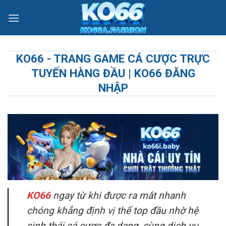
Bỏ
qua
nội
dung
KO66 - TRANG GAME CÁ CƯỢC TRỰC
TUYẾN HÀNG ĐẦU | KO66 ĐĂNG
NHẬP
KO66
ngay từ khi được ra mắt nhanh
chóng khẳng định vị thế top đầu nhờ hệ
sinh thái cá cược đa dạng, cùng dịch vụ