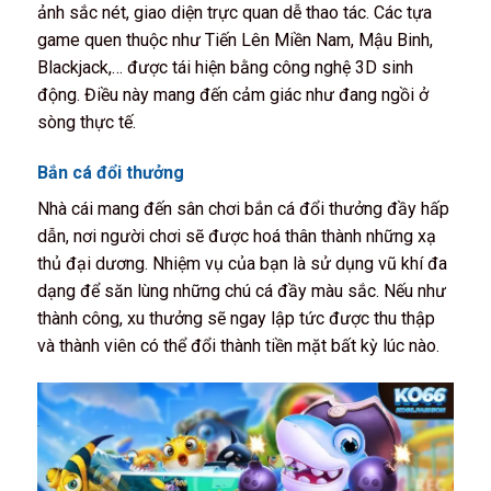
ảnh sắc nét, giao diện trực quan dễ thao tác. Các tựa
game quen thuộc như Tiến Lên Miền Nam, Mậu Binh,
Blackjack,… được tái hiện bằng công nghệ 3D sinh
động. Điều này mang đến cảm giác như đang ngồi ở
sòng thực tế.
Bắn cá đổi thưởng
Nhà cái mang đến sân chơi bắn cá đổi thưởng đầy hấp
dẫn, nơi người chơi sẽ được hoá thân thành những xạ
thủ đại dương. Nhiệm vụ của bạn là sử dụng vũ khí đa
dạng để săn lùng những chú cá đầy màu sắc. Nếu như
thành công, xu thưởng sẽ ngay lập tức được thu thập
và thành viên có thể đổi thành tiền mặt bất kỳ lúc nào.