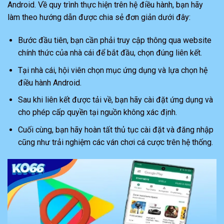
Android. Về quy trình thực hiện trên hệ điều hành, bạn hãy
làm theo hướng dẫn được chia sẻ đơn giản dưới đây:
Bước đầu tiên, bạn cần phải truy cập thông qua website
chính thức của nhà cái để bắt đầu, chọn đúng liên kết.
Tại nhà cái, hội viên chọn mục ứng dụng và lựa chọn hệ
điều hành Android.
Sau khi liên kết được tải về, bạn hãy cài đặt ứng dụng và
cho phép cấp quyền tại nguồn không xác định.
Cuối cùng, bạn hãy hoàn tất thủ tục cài đặt và đăng nhập
cũng như trải nghiệm các ván chơi cá cược trên hệ thống.