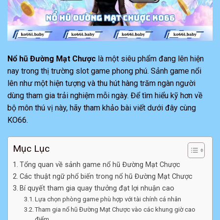
Nổ hũ Đường Mạt Chược
là một siêu phẩm đang lên hiện
nay trong thị trường slot game phong phú. Sảnh game nổi
lên như một hiện tượng và thu hút hàng trăm ngàn người
dùng tham gia trải nghiệm mỗi ngày. Để tìm hiểu kỹ hơn về
bộ môn thú vị này, hãy tham khảo bài viết dưới đây cùng
KO66.
Mục Lục
Tổng quan về sảnh game nổ hũ Đường Mạt Chược
Các thuật ngữ phổ biến trong nổ hũ Đường Mạt Chược
Bí quyết tham gia quay thưởng đạt lợi nhuận cao
Lựa chọn phòng game phù hợp với tài chính cá nhân
Tham gia nổ hũ Đường Mạt Chược vào các khung giờ cao
điểm