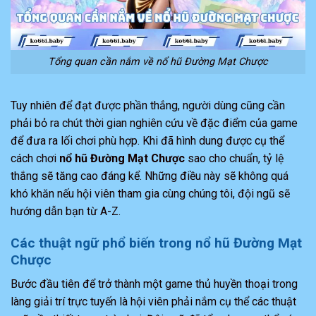
Tổng quan cần nắm về nổ hũ Đường Mạt Chược
Tuy nhiên để đạt được phần thắng, người dùng cũng cần
phải bỏ ra chút thời gian nghiên cứu về đặc điểm của game
để đưa ra lối chơi phù hợp. Khi đã hình dung được cụ thể
cách chơi
nổ hũ Đường Mạt Chược
sao cho chuẩn, tỷ lệ
thắng sẽ tăng cao đáng kể. Những điều này sẽ không quá
khó khăn nếu hội viên tham gia cùng chúng tôi, đội ngũ sẽ
hướng dẫn bạn từ A-Z.
Các thuật ngữ phổ biến trong nổ hũ Đường Mạt
Chược
Bước đầu tiên để trở thành một game thủ huyền thoại trong
làng giải trí trực tuyến là hội viên phải nắm cụ thể các thuật