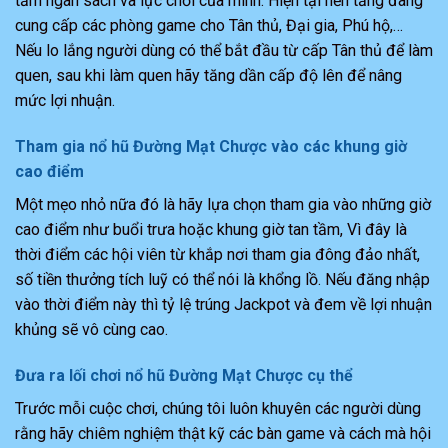
tầm ngân sách và lực chơi của mình. Hiện tại nền tảng đang
cung cấp các phòng game cho Tân thủ, Đại gia, Phú hộ,…
Nếu lo lắng người dùng có thể bắt đầu từ cấp Tân thủ để làm
quen, sau khi làm quen hãy tăng dần cấp độ lên để nâng
mức lợi nhuận.
Tham gia nổ hũ Đường Mạt Chược vào các khung giờ
cao điểm
Một mẹo nhỏ nữa đó là hãy lựa chọn tham gia vào những giờ
cao điểm như buổi trưa hoặc khung giờ tan tầm, Vì đây là
thời điểm các hội viên từ khắp nơi tham gia đông đảo nhất,
số tiền thưởng tích luỹ có thể nói là khổng lồ. Nếu đăng nhập
vào thời điểm này thì tỷ lệ trúng Jackpot và đem về lợi nhuận
khủng sẽ vô cùng cao.
Đưa ra lối chơi nổ hũ Đường Mạt Chược cụ thể
Trước mỗi cuộc chơi, chúng tôi luôn khuyên các người dùng
rằng hãy chiêm nghiệm thật kỹ các bàn game và cách mà hội