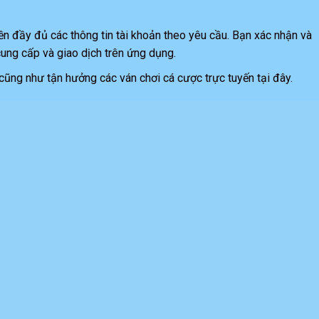
ền đầy đủ các thông tin tài khoản theo yêu cầu. Bạn xác nhận và
cung cấp và giao dịch trên ứng dụng.
cũng như tận hưởng các ván chơi cá cược trực tuyến tại đây.