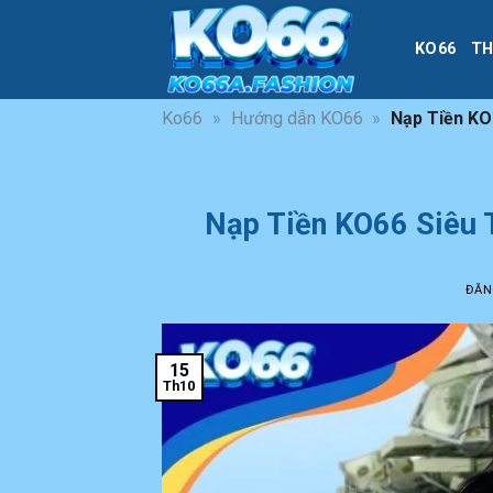
Bỏ
qua
KO66
TH
nội
dung
Ko66
»
Hướng dẫn KO66
»
Nạp Tiền KO
Nạp Tiền KO66 Siêu 
ĐĂN
15
Th10