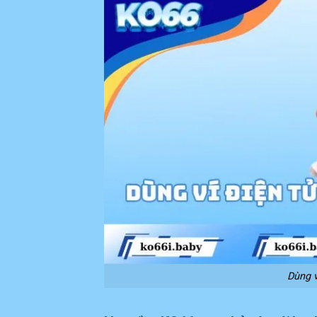
Dùng v