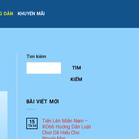
G DẪN
KHUYẾN MÃI
Tìm kiếm
TÌM
KIẾM
BÀI VIẾT MỚI
Tiến Lên Miền Nam –
15
Th10
KO66 Hướng Dẫn Luật
Chơi Dễ Hiểu Cho
Người Mơi