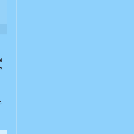
ới
y:
,