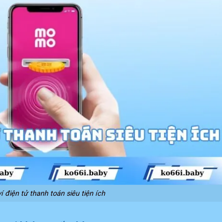
í điện tử thanh toán siêu tiện ích