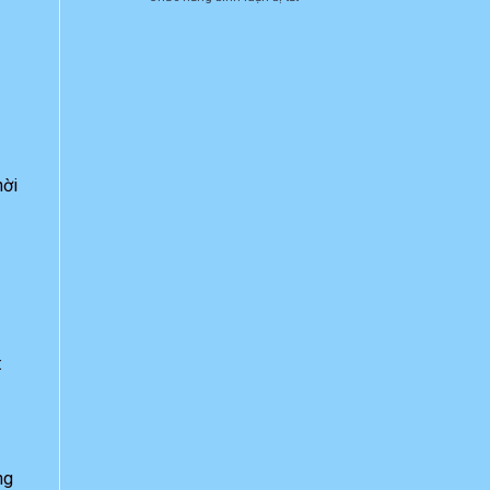
Phục
Nổ
Kho
Hũ
Báu
Đường
Đầy
Mạt
Tiềm
Chược
Năng
KO66
–
Sảnh
Game
hời
Hot
Số
Một
Hiện
Nay
:
ng