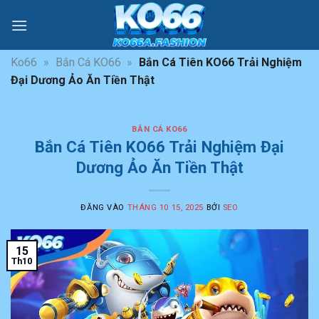
Bỏ
qua
nội
dung
Ko66
»
Bắn Cá KO66
»
Bắn Cá Tiên KO66 Trải Nghiệm
Đại Dương Ảo Ăn Tiền Thật
BẮN CÁ KO66
Bắn Cá Tiên KO66 Trải Nghiệm Đại
Dương Ảo Ăn Tiền Thật
ĐĂNG VÀO
THÁNG 10 15, 2025
BỞI
SEO
15
Th10