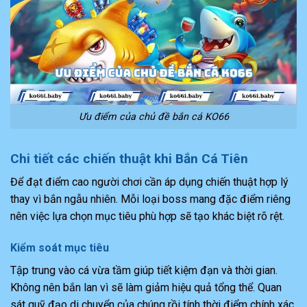
Ưu điểm của chủ đề bắn cá KO66
Chi tiết các chiến thuật khi Bắn Cá Tiên
Để đạt điểm cao người chơi cần áp dụng chiến thuật hợp lý
thay vì bắn ngẫu nhiên. Mỗi loại boss mang đặc điểm riêng
nên việc lựa chọn mục tiêu phù hợp sẽ tạo khác biệt rõ rệt.
Kiểm soát mục tiêu
Tập trung vào cá vừa tầm giúp tiết kiệm đạn và thời gian.
Không nên bắn lan vì sẽ làm giảm hiệu quả tổng thể. Quan
sát quỹ đạo di chuyển của chúng rồi tính thời điểm chính xác