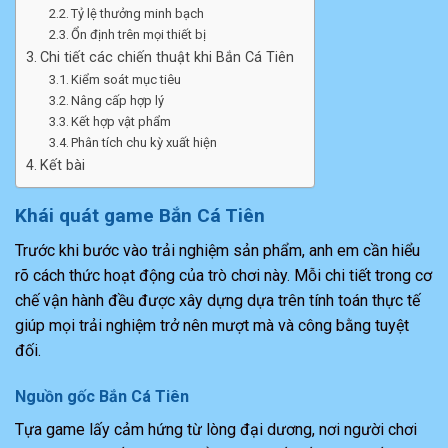
Tỷ lệ thưởng minh bạch
Ổn định trên mọi thiết bị
Chi tiết các chiến thuật khi Bắn Cá Tiên
Kiểm soát mục tiêu
Nâng cấp hợp lý
Kết hợp vật phẩm
Phân tích chu kỳ xuất hiện
Kết bài
Khái quát game Bắn Cá Tiên
Trước khi bước vào trải nghiệm sản phẩm, anh em cần hiểu
rõ cách thức hoạt động của trò chơi này. Mỗi chi tiết trong cơ
chế vận hành đều được xây dựng dựa trên tính toán thực tế
giúp mọi trải nghiệm trở nên mượt mà và công bằng tuyệt
đối.
Nguồn gốc Bắn Cá Tiên
Tựa game lấy cảm hứng từ lòng đại dương, nơi người chơi