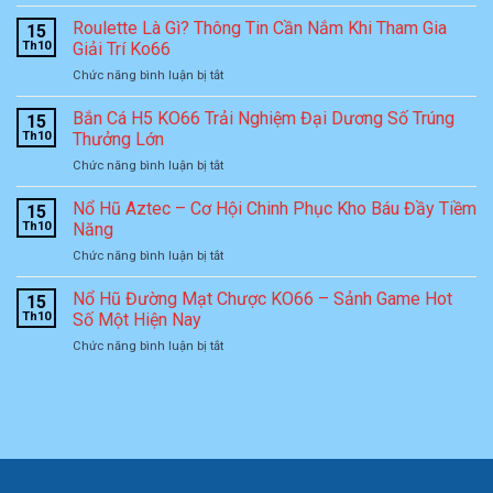
Tiến
Lên
Roulette Là Gì? Thông Tin Cần Nắm Khi Tham Gia
15
Miền
Th10
Giải Trí Ko66
Nam
Chức năng bình luận bị tắt
ở
–
Roulette
KO66
Là
Bắn Cá H5 KO66 Trải Nghiệm Đại Dương Số Trúng
Hướng
15
Gì?
Dẫn
Th10
Thưởng Lớn
Thông
Luật
Chức năng bình luận bị tắt
ở
Tin
Chơi
Bắn
Cần
Dễ
Cá
Nổ Hũ Aztec – Cơ Hội Chinh Phục Kho Báu Đầy Tiềm
Nắm
15
Hiểu
H5
Khi
Th10
Năng
Cho
KO66
Tham
Người
Chức năng bình luận bị tắt
ở
Trải
Gia
Mơi
Nổ
Nghiệm
Giải
Hũ
Nổ Hũ Đường Mạt Chược KO66 – Sảnh Game Hot
Đại
15
Trí
Aztec
Dương
Th10
Số Một Hiện Nay
Ko66
–
Số
Chức năng bình luận bị tắt
ở
Cơ
Trúng
Nổ
Hội
Thưởng
Hũ
Chinh
Lớn
Đường
Phục
Mạt
Kho
Chược
Báu
KO66
Đầy
–
Tiềm