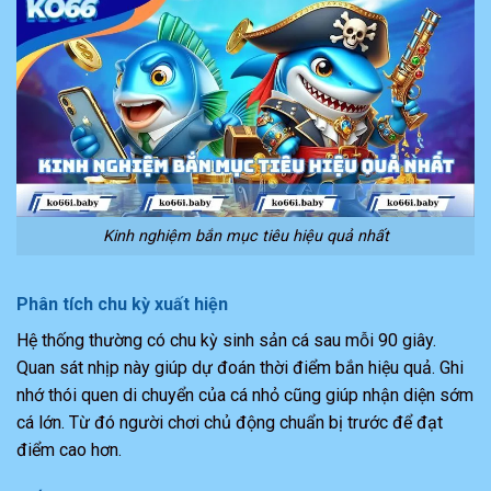
Kinh nghiệm bắn mục tiêu hiệu quả nhất
Phân tích chu kỳ xuất hiện
Hệ thống thường có chu kỳ sinh sản cá sau mỗi 90 giây.
Quan sát nhịp này giúp dự đoán thời điểm bắn hiệu quả. Ghi
nhớ thói quen di chuyển của cá nhỏ cũng giúp nhận diện sớm
cá lớn. Từ đó người chơi chủ động chuẩn bị trước để đạt
điểm cao hơn.