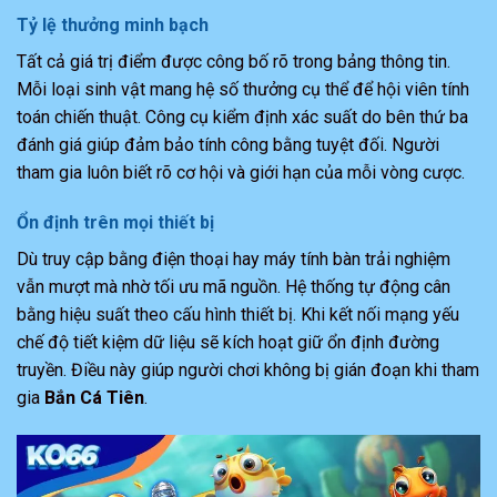
Tỷ lệ thưởng minh bạch
Tất cả giá trị điểm được công bố rõ trong bảng thông tin.
Mỗi loại sinh vật mang hệ số thưởng cụ thể để hội viên tính
toán chiến thuật. Công cụ kiểm định xác suất do bên thứ ba
đánh giá giúp đảm bảo tính công bằng tuyệt đối. Người
tham gia luôn biết rõ cơ hội và giới hạn của mỗi vòng cược.
Ổn định trên mọi thiết bị
Dù truy cập bằng điện thoại hay máy tính bàn trải nghiệm
vẫn mượt mà nhờ tối ưu mã nguồn. Hệ thống tự động cân
bằng hiệu suất theo cấu hình thiết bị. Khi kết nối mạng yếu
chế độ tiết kiệm dữ liệu sẽ kích hoạt giữ ổn định đường
truyền. Điều này giúp người chơi không bị gián đoạn khi tham
gia
Bắn Cá Tiên
.