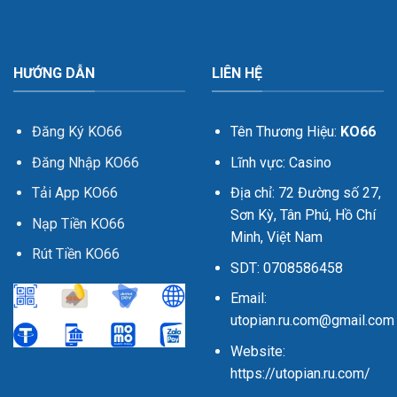
HƯỚNG DẪN
LIÊN HỆ
Đăng Ký KO66
Tên Thương Hiệu:
KO66
Đăng Nhập KO66
Lĩnh vực: Casino
Tải App KO66
Địa chỉ: 72 Đường số 27,
Sơn Kỳ, Tân Phú, Hồ Chí
Nạp Tiền KO66
Minh, Việt Nam
Rút Tiền KO66
SDT: 0708586458
Email:
utopian.ru.com@gmail.com
Website:
https://utopian.ru.com/