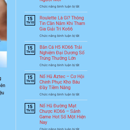
Chức năng bình luận bị tắt
ở
Tiến
Lên
Roulette Là Gì? Thông
15
Miền
Th10
Tin Cần Nắm Khi Tham
Nam
Gia Giải Trí Ko66
–
Chức năng bình luận bị tắt
ở
KO66
Roulette
Hướng
Là
Dẫn
Bắn Cá H5 KO66 Trải
15
Gì?
Luật
Th10
Nghiệm Đại Dương Số
Thông
Chơi
Trúng Thưởng Lớn
Tin
Dễ
Chức năng bình luận bị tắt
ở
Cần
Hiểu
Bắn
Nắm
Cho
Cá
Khi
Nổ Hũ Aztec – Cơ Hội
Người
15
g
H5
Tham
Mơi
Th10
Chinh Phục Kho Báu
yên
KO66
Gia
Đầy Tiềm Năng
Trải
Giải
ệu
Chức năng bình luận bị tắt
ở
Nghiệm
Trí
Nổ
Đại
Ko66
Hũ
Dương
Nổ Hũ Đường Mạt
15
Aztec
Số
Th10
Chược KO66 – Sảnh
–
Trúng
Game Hot Số Một Hiện
Cơ
Thưởng
Nay
Hội
Lớn
Chinh
Chức năng bình luận bị tắt
ở