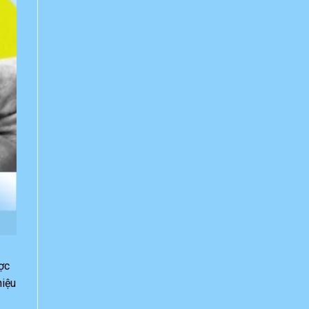
ược
hiệu