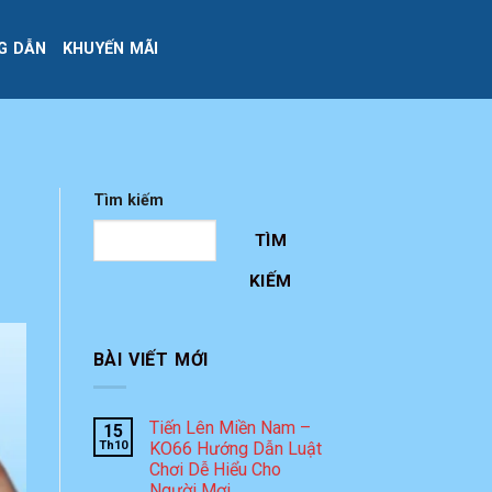
G DẪN
KHUYẾN MÃI
Tìm kiếm
TÌM
KIẾM
BÀI VIẾT MỚI
Tiến Lên Miền Nam –
15
Th10
KO66 Hướng Dẫn Luật
Chơi Dễ Hiểu Cho
Người Mơi