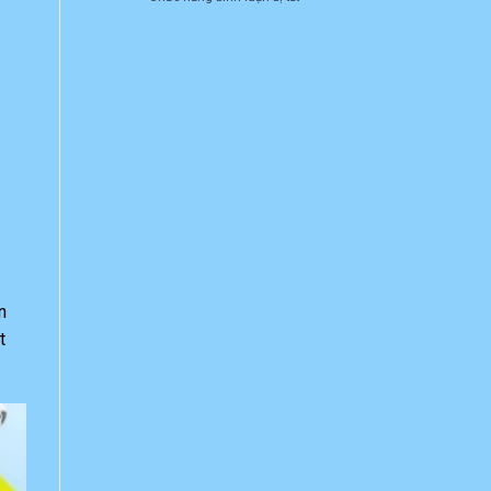
Phục
Nổ
Kho
Hũ
Báu
Đường
Đầy
Mạt
Tiềm
Chược
Năng
KO66
–
Sảnh
Game
Hot
Số
Một
Hiện
Nay
n
t