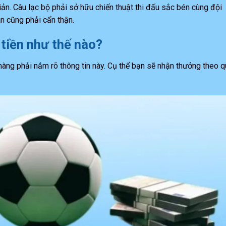
ản. Câu lạc bộ phải sở hữu chiến thuật thi đấu sắc bén cùng đội
n cũng phải cẩn thận.
 tiền như thế nào?
hàng phải nắm rõ thông tin này. Cụ thể bạn sẽ nhận thưởng theo q