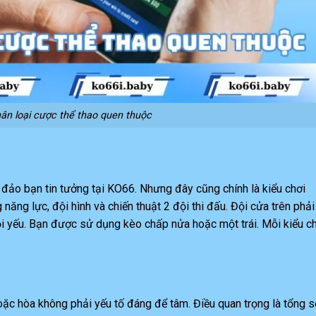
ân loại cược thể thao quen thuộc
 đảo bạn tin tưởng tại KO66. Nhưng đây cũng chính là kiểu chơi
năng lực, đội hình và chiến thuật 2 đội thi đấu. Đội cửa trên phải
i yếu. Bạn được sử dụng kèo chấp nửa hoặc một trái. Mỗi kiểu c
oặc hòa không phải yếu tố đáng để tâm. Điều quan trọng là tổng s