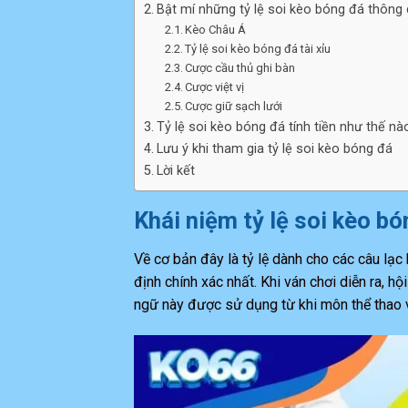
Bật mí những tỷ lệ soi kèo bóng đá thông
Kèo Châu Á
Tỷ lệ soi kèo bóng đá tài xỉu
Cược cầu thủ ghi bàn
Cược việt vị
Cược giữ sạch lưới
Tỷ lệ soi kèo bóng đá tính tiền như thế nà
Lưu ý khi tham gia tỷ lệ soi kèo bóng đá
Lời kết
Khái niệm tỷ lệ soi kèo b
Về cơ bản đây là tỷ lệ dành cho các câu lạc
định chính xác nhất. Khi ván chơi diễn ra, 
ngữ này được sử dụng từ khi môn thể thao v