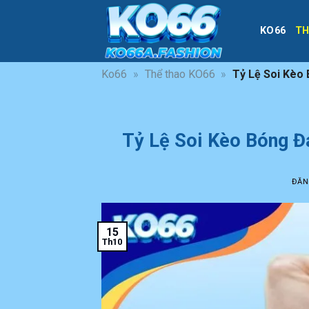
Bỏ
qua
KO66
TH
nội
dung
Ko66
»
Thể thao KO66
»
Tỷ Lệ Soi Kèo 
Tỷ Lệ Soi Kèo Bóng Đá
ĐĂN
15
Th10