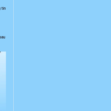
 tin
 sau