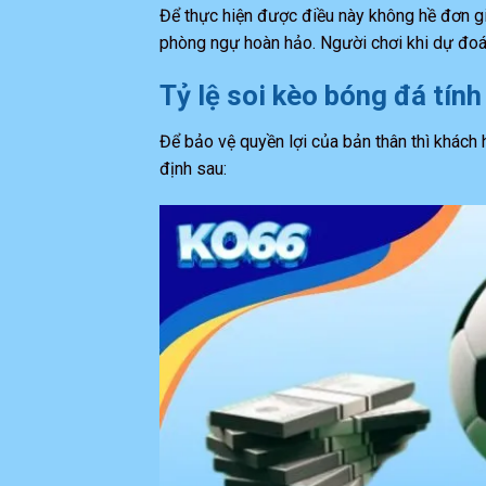
Để thực hiện được điều này không hề đơn gi
phòng ngự hoàn hảo. Người chơi khi dự đoá
Tỷ lệ soi kèo bóng đá tính
Để bảo vệ quyền lợi của bản thân thì khách 
định sau: