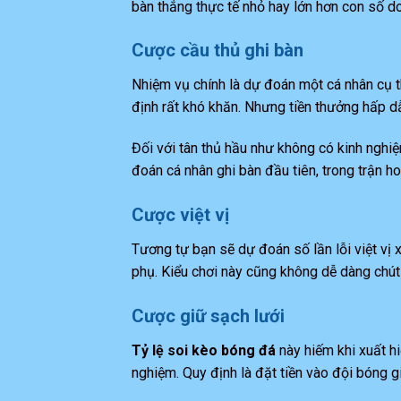
bàn thắng thực tế nhỏ hay lớn hơn con số do
Cược cầu thủ ghi bàn
Nhiệm vụ chính là dự đoán một cá nhân cụ t
định rất khó khăn. Nhưng tiền thưởng hấp dẫ
Đối với tân thủ hầu như không có kinh ngh
đoán cá nhân ghi bàn đầu tiên, trong trận h
Cược việt vị
Tương tự bạn sẽ dự đoán số lần lỗi việt vị 
phụ. Kiểu chơi này cũng không dễ dàng chút 
Cược giữ sạch lưới
Tỷ lệ soi kèo bóng đá
này hiếm khi xuất hi
nghiệm. Quy định là đặt tiền vào đội bóng g