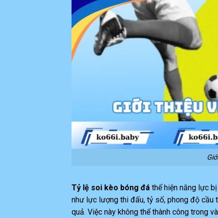
Giớ
Tỷ lệ soi kèo bóng đá
thể hiện năng lực bị
như lực lượng thi đấu, tỷ số, phong độ cầu 
quả. Việc này không thể thành công trong và